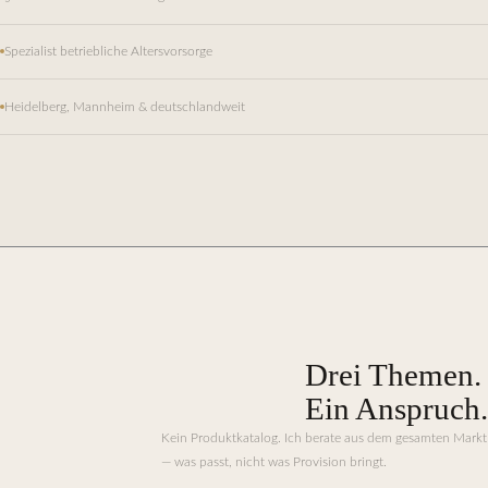
Spezialist betriebliche Altersvorsorge
Heidelberg, Mannheim & deutschlandweit
Drei Themen.
Ein Anspruch.
Kein Produktkatalog. Ich berate aus dem gesamten Markt
— was passt, nicht was Provision bringt.