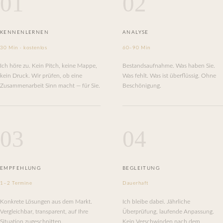
01
02
KENNENLERNEN
ANALYSE
30 Min · kostenlos
60–90 Min
Ich höre zu. Kein Pitch, keine Mappe,
Bestandsaufnahme. Was haben Sie.
kein Druck. Wir prüfen, ob eine
Was fehlt. Was ist überflüssig. Ohne
Zusammenarbeit Sinn macht — für Sie.
Beschönigung.
03
04
EMPFEHLUNG
BEGLEITUNG
1–2 Termine
Dauerhaft
Konkrete Lösungen aus dem Markt.
Ich bleibe dabei. Jährliche
Vergleichbar, transparent, auf Ihre
Überprüfung, laufende Anpassung.
Situation zugeschnitten.
Kein Verschwinden nach dem