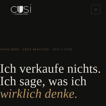
Zum
Inhalt
springen
HEIDELBERG · FREIE BERATUNG · §34F & §34D
Ich verkaufe nichts.
Ich sage, was ich
wirklich denke.