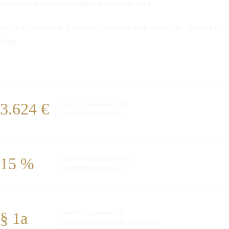
sondern weil sie niemand erklärt, dem es nicht nützt.
Ich tue es. Vollständig. Transparent. Und ohne Mehraufwand für Sie und Ihr
Team.
3.624 €
steuer- & sozialabgabenfrei
pro Mitarbeiter und Jahr
15 %
Pflicht-Arbeitgeberzuschuss —
oft deutlich mehr möglich
§ 1a
BetrAVG — das Recht auf
Entgeltumwandlung. Jedes Mitarbeiters.