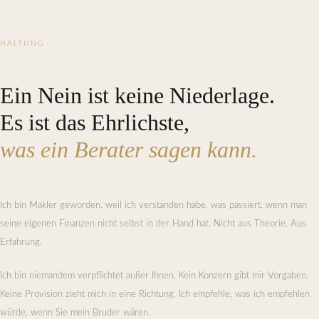
HALTUNG
Ein Nein ist keine Niederlage.
Es ist das Ehrlichste,
was ein Berater sagen kann.
Ich bin Makler geworden, weil ich verstanden habe, was passiert, wenn man
seine eigenen Finanzen nicht selbst in der Hand hat. Nicht aus Theorie. Aus
Erfahrung.
Ich bin niemandem verpflichtet außer Ihnen. Kein Konzern gibt mir Vorgaben.
Keine Provision zieht mich in eine Richtung. Ich empfehle, was ich empfehlen
würde, wenn Sie mein Bruder wären.